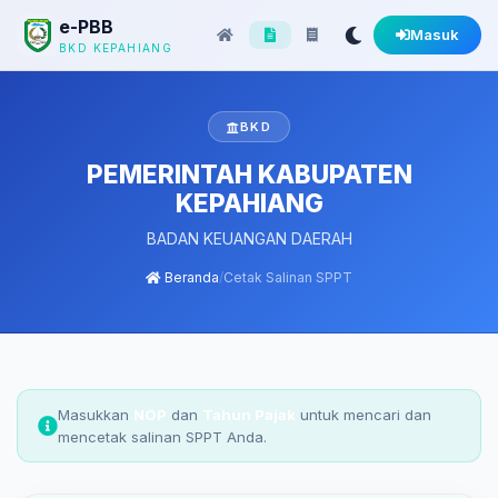
e-PBB
Masuk
BKD KEPAHIANG
BKD
PEMERINTAH KABUPATEN
KEPAHIANG
BADAN KEUANGAN DAERAH
Beranda
/
Cetak Salinan SPPT
Masukkan
NOP
dan
Tahun Pajak
untuk mencari dan
mencetak salinan SPPT Anda.